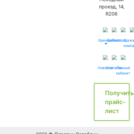
проезд, 14,
R206
Бренды
Каталог
Распродаж
О
комп
Новости
Контакты
Личный
кабинет
Получить
прайс-
лист