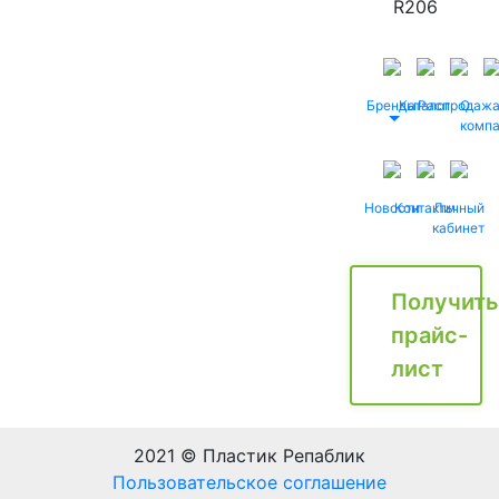
R206
Бренды
Каталог
Распродаж
О
комп
Новости
Контакты
Личный
кабинет
Получить
прайс-
лист
2021 © Пластик Репаблик
Пользовательское соглашение