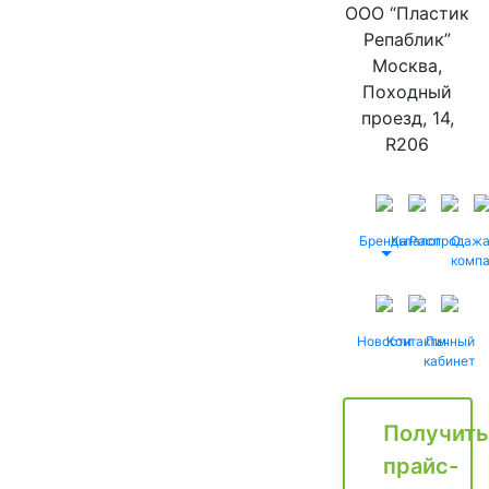
ООО “Пластик
Репаблик”
Москва,
Походный
проезд, 14,
R206
Бренды
Каталог
Распродаж
О
комп
Новости
Контакты
Личный
кабинет
Получить
прайс-