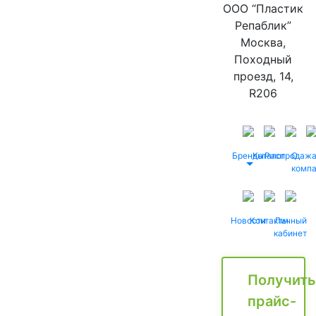
ООО “Пластик
Репаблик”
Москва,
Походный
проезд, 14,
R206
Бренды
Каталог
Распродаж
О
комп
Новости
Контакты
Личный
кабинет
Получить
прайс-