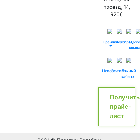
проезд, 14,
R206
Бренды
Каталог
Распродаж
О
комп
Новости
Контакты
Личный
кабинет
Получить
прайс-
лист