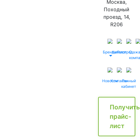
Москва,
Походный
проезд, 14,
R206
Бренды
Каталог
Распродаж
О
комп
Новости
Контакты
Личный
кабинет
Получить
прайс-
лист