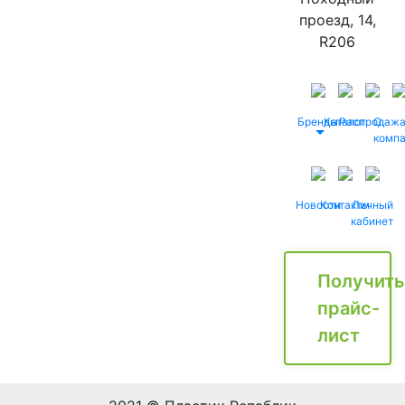
проезд, 14,
R206
Бренды
Каталог
Распродаж
О
комп
Новости
Контакты
Личный
кабинет
Получить
прайс-
лист