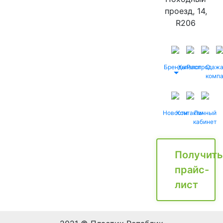
проезд, 14,
R206
Бренды
Каталог
Распродаж
О
комп
Новости
Контакты
Личный
кабинет
Получить
прайс-
лист