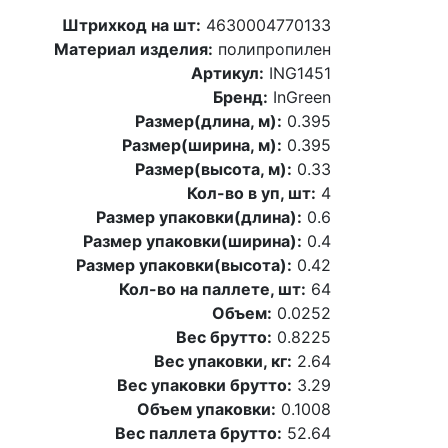
Штрихкод на шт:
4630004770133
Материал изделия:
полипропилен
Артикул:
ING1451
Бренд:
InGreen
Размер(длина, м):
0.395
Размер(ширина, м):
0.395
Размер(высота, м):
0.33
Кол-во в уп, шт:
4
Размер упаковки(длина):
0.6
Размер упаковки(ширина):
0.4
Размер упаковки(высота):
0.42
Кол-во на паллете, шт:
64
Объем:
0.0252
Вес брутто:
0.8225
Вес упаковки, кг:
2.64
Вес упаковки брутто:
3.29
Объем упаковки:
0.1008
Вес паллета брутто:
52.64