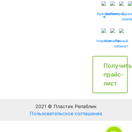
Бренды
Каталог
Распродаж
О
комп
Новости
Контакты
Личный
кабинет
Получить
прайс-
лист
2021 © Пластик Репаблик
Пользовательское соглашение