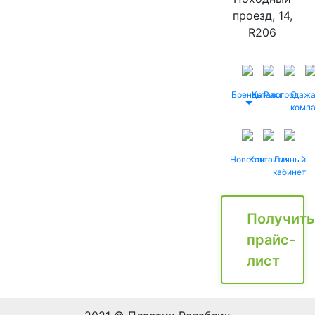
проезд, 14,
R206
Бренды
Каталог
Распродаж
О
комп
Новости
Контакты
Личный
кабинет
Получить
прайс-
лист