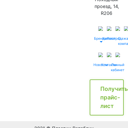
проезд, 14,
R206
Бренды
Каталог
Распродаж
О
комп
Новости
Контакты
Личный
кабинет
Получить
прайс-
лист