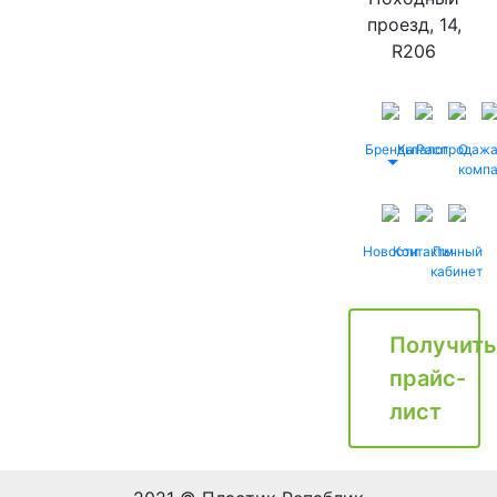
проезд, 14,
R206
Бренды
Каталог
Распродаж
О
комп
Новости
Контакты
Личный
кабинет
Получить
прайс-
лист