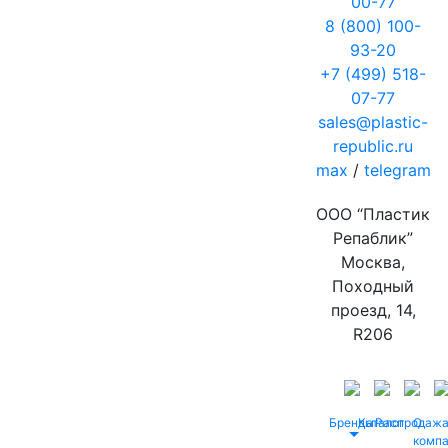
00-77
8 (800) 100-
93-20
+7 (499) 518-
07-77
sales@plastic-
republic.ru
max
/
telegram
ООО “Пластик
Репаблик”
Москва,
Походный
проезд, 14,
R206
Бренды
Каталог
Распродаж
О
комп