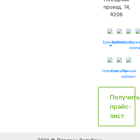
проезд, 14,
R206
Бренды
Каталог
Распродаж
О
комп
Новости
Контакты
Личный
кабинет
Получить
прайс-
лист