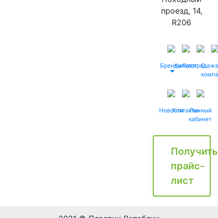
проезд, 14,
R206
Бренды
Каталог
Распродаж
О
комп
Новости
Контакты
Личный
кабинет
Получить
прайс-
лист