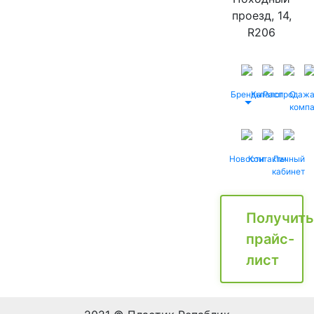
проезд, 14,
R206
Бренды
Каталог
Распродаж
О
комп
Новости
Контакты
Личный
кабинет
Получить
прайс-
лист