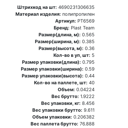
Штрихкод на шт:
4690231306635
Материал изделия:
полипропилен
Артикул:
PT6569
Бренд:
Plast Team
Размер(длина, м):
0.565
Размер(ширина, м):
0.385
Размер(высота, м):
0.36
Кол-во в уп, шт:
5
Размер упаковки(длина):
0.795
Размер упаковки(ширина):
0.59
Размер упаковки(высота):
0.44
Кол-во на паллете, шт:
40
Объем:
0.04224
Вес брутто:
1.9222
Вес упаковки, кг:
8.456
Вес упаковки брутто:
9.611
Объем упаковки:
0.206382
Вес паллета брутто:
76.888