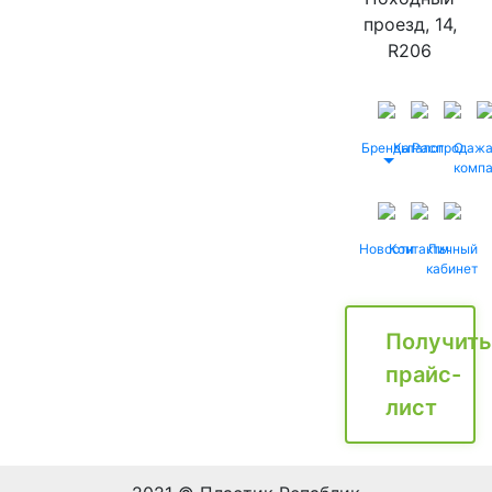
проезд, 14,
R206
Бренды
Каталог
Распродаж
О
комп
Новости
Контакты
Личный
кабинет
Получить
прайс-
лист