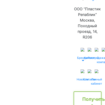
ООО “Пластик
Репаблик”
Москва,
Походный
проезд, 14,
R206
Бренды
Каталог
Распродаж
О
комп
Новости
Контакты
Личный
кабинет
Получить