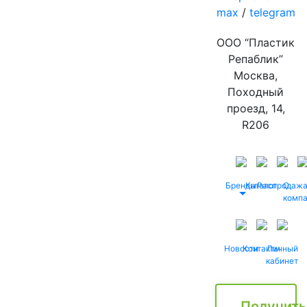
max
/
telegram
ООО “Пластик
Репаблик”
Москва,
Походный
проезд, 14,
R206
Бренды
Каталог
Распродаж
О
комп
Новости
Контакты
Личный
кабинет
Получить