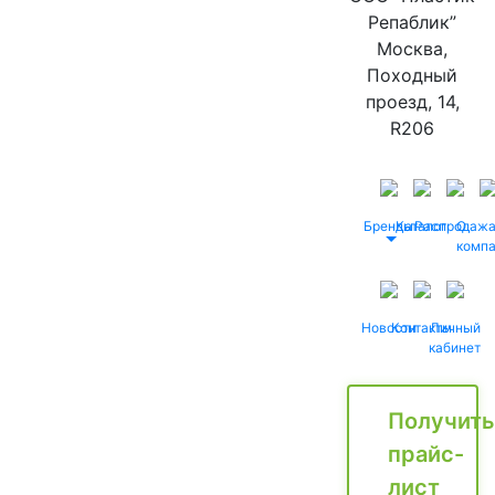
Репаблик”
Москва,
Походный
проезд, 14,
R206
Бренды
Каталог
Распродаж
О
комп
Новости
Контакты
Личный
кабинет
Получить
прайс-
лист