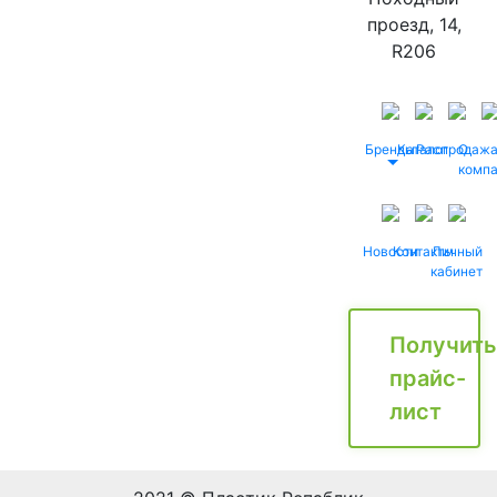
проезд, 14,
R206
Бренды
Каталог
Распродаж
О
комп
Новости
Контакты
Личный
кабинет
Получить
прайс-
лист