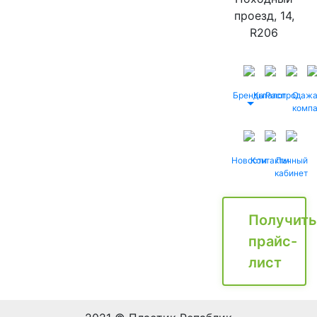
проезд, 14,
R206
Бренды
Каталог
Распродаж
О
комп
Новости
Контакты
Личный
кабинет
Получить
прайс-
лист