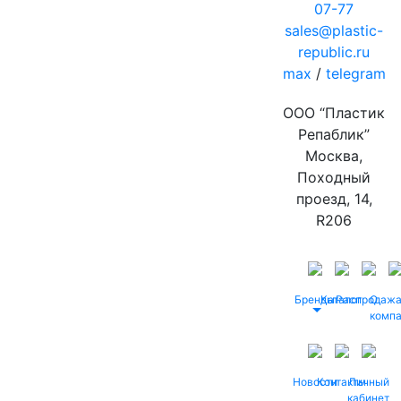
07-77
sales@plastic-
republic.ru
max
/
telegram
ООО “Пластик
Репаблик”
Москва,
Походный
проезд, 14,
R206
Бренды
Каталог
Распродаж
О
комп
Новости
Контакты
Личный
кабинет