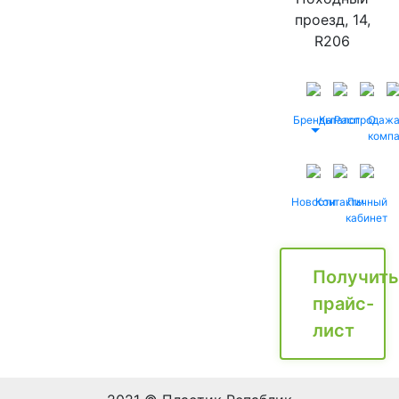
проезд, 14,
R206
Бренды
Каталог
Распродаж
О
комп
Новости
Контакты
Личный
кабинет
Получить
прайс-
лист