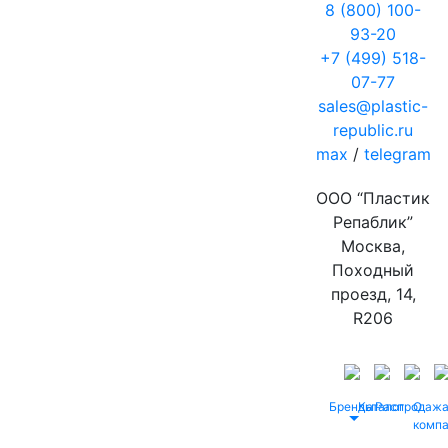
8 (800) 100-
93-20
+7 (499) 518-
07-77
sales@plastic-
republic.ru
max
/
telegram
ООО “Пластик
Репаблик”
Москва,
Походный
проезд, 14,
R206
Бренды
Каталог
Распродаж
О
комп