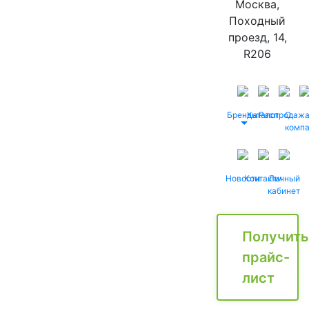
Москва,
Походный
проезд, 14,
R206
Бренды
Каталог
Распродаж
О
комп
Новости
Контакты
Личный
кабинет
Получить
прайс-
лист