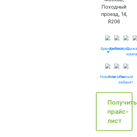
Походный
проезд, 14,
R206
Бренды
Каталог
Распродаж
О
комп
Новости
Контакты
Личный
кабинет
Получить
прайс-
лист