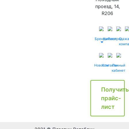
проезд, 14,
R206
Бренды
Каталог
Распродаж
О
комп
Новости
Контакты
Личный
кабинет
Получить
прайс-
лист