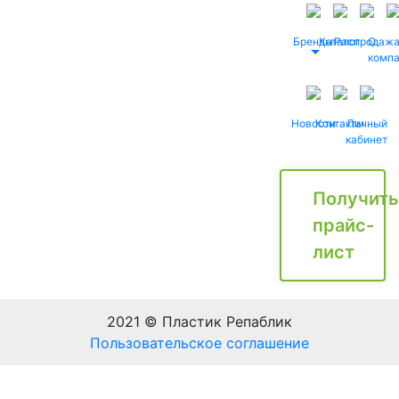
Бренды
Каталог
Распродаж
О
комп
Новости
Контакты
Личный
кабинет
Получить
прайс-
лист
2021 © Пластик Репаблик
Пользовательское соглашение