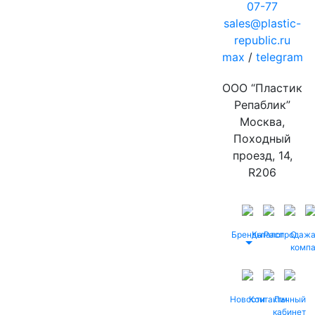
07-77
sales@plastic-
republic.ru
max
/
telegram
ООО “Пластик
Репаблик”
Москва,
Походный
проезд, 14,
R206
Бренды
Каталог
Распродаж
О
комп
Новости
Контакты
Личный
кабинет