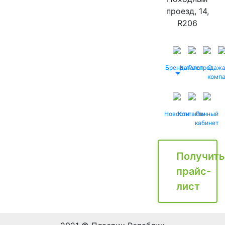
проезд, 14,
R206
Бренды
Каталог
Распродаж
О
комп
Новости
Контакты
Личный
кабинет
Получить
прайс-
лист