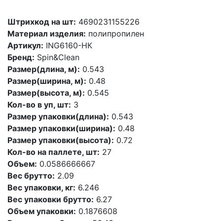
Штрихкод на шт:
4690231155226
Материал изделия:
полипропилен
Артикул:
ING6160-НК
Бренд:
Spin&Clean
Размер(длина, м):
0.543
Размер(ширина, м):
0.48
Размер(высота, м):
0.545
Кол-во в уп, шт:
3
Размер упаковки(длина):
0.543
Размер упаковки(ширина):
0.48
Размер упаковки(высота):
0.72
Кол-во на паллете, шт:
27
Объем:
0.0586666667
Вес брутто:
2.09
Вес упаковки, кг:
6.246
Вес упаковки брутто:
6.27
Объем упаковки:
0.1876608