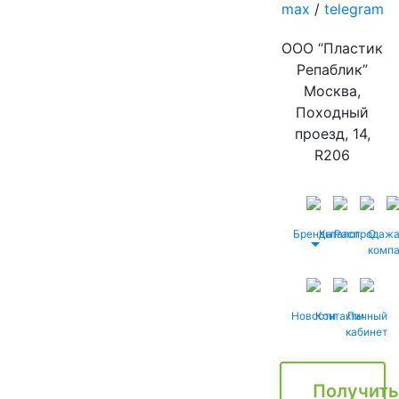
max
/
telegram
ООО “Пластик
Репаблик”
Москва,
Походный
проезд, 14,
R206
Бренды
Каталог
Распродаж
О
комп
Новости
Контакты
Личный
кабинет
Получить