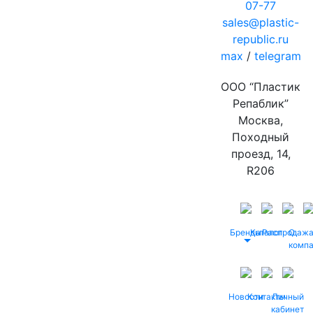
07-77
sales@plastic-
republic.ru
max
/
telegram
ООО “Пластик
Репаблик”
Москва,
Походный
проезд, 14,
R206
Бренды
Каталог
Распродаж
О
комп
Новости
Контакты
Личный
кабинет