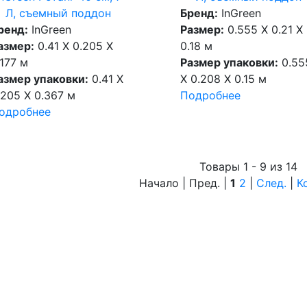
Бренд:
InGreen
Л, съемный поддон
Размер:
0.555 X 0.21 X
ренд:
InGreen
0.18 м
азмер:
0.41 X 0.205 X
Размер упаковки:
0.55
.177 м
X 0.208 X 0.15 м
азмер упаковки:
0.41 X
Подробнее
.205 X 0.367 м
одробнее
Товары 1 - 9 из 14
Начало | Пред. |
1
2
|
След.
|
К