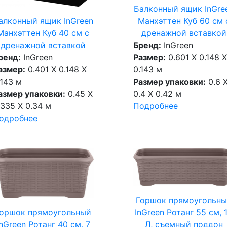
Балконный ящик InGre
алконный ящик InGreen
Манхэттен Куб 60 см 
Манхэттен Куб 40 см c
дренажной вставкой
дренажной вставкой
Бренд:
InGreen
ренд:
InGreen
Размер:
0.601 X 0.148 X
азмер:
0.401 X 0.148 X
0.143 м
.143 м
Размер упаковки:
0.6 
азмер упаковки:
0.45 X
0.4 X 0.42 м
.335 X 0.34 м
Подробнее
одробнее
Горшок прямоугольн
InGreen Ротанг 55 см, 
оршок прямоугольный
Л, съемный поддон
InGreen Ротанг 40 см, 7