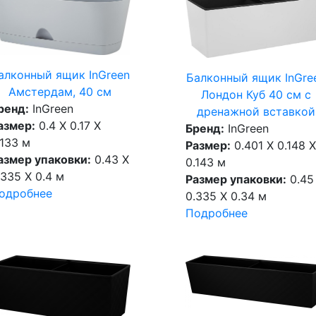
алконный ящик InGreen
Балконный ящик InGre
Амстердам, 40 см
Лондон Куб 40 см c
ренд:
InGreen
дренажной вставкой
азмер:
0.4 X 0.17 X
Бренд:
InGreen
.133 м
Размер:
0.401 X 0.148 X
азмер упаковки:
0.43 X
0.143 м
.335 X 0.4 м
Размер упаковки:
0.45
одробнее
0.335 X 0.34 м
Подробнее