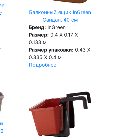
en
Балконный ящик InGreen
c
Сандал, 40 см
Бренд:
InGreen
Размер:
0.4 X 0.17 X
0.133 м
Размер упаковки:
0.43 X
X
0.335 X 0.4 м
Подробнее
ый
10