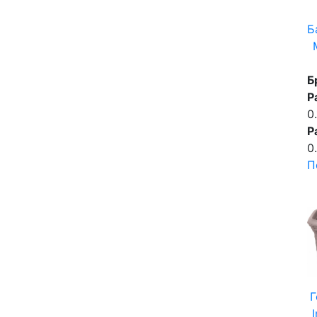
Б
Б
Р
0
Р
0
П
Г