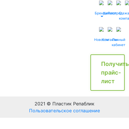
Бренды
Каталог
Распродаж
О
комп
Новости
Контакты
Личный
кабинет
Получить
прайс-
лист
2021 © Пластик Репаблик
Пользовательское соглашение