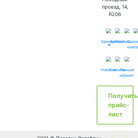
проезд, 14,
R206
Бренды
Каталог
Распродаж
О
комп
Новости
Контакты
Личный
кабинет
Получить
прайс-
лист