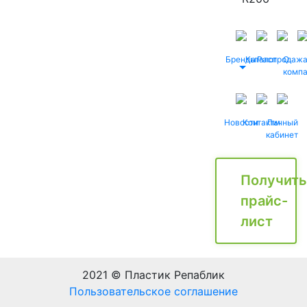
Бренды
Каталог
Распродаж
О
комп
Новости
Контакты
Личный
кабинет
Получить
прайс-
лист
2021 © Пластик Репаблик
Пользовательское соглашение