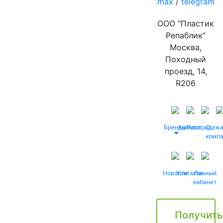
max
/
telegram
ООО “Пластик
Репаблик”
Москва,
Походный
проезд, 14,
R206
Бренды
Каталог
Распродаж
О
комп
Новости
Контакты
Личный
кабинет
Получить