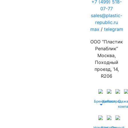
+7 (499) 518-
07-77
sales@plastic-
republic.ru
max
/
telegram
ООО “Пластик
Репаблик”
Москва,
Походный
проезд, 14,
R206
Бренды
Каталог
Распродаж
О
комп
Новости
Контакты
Личный