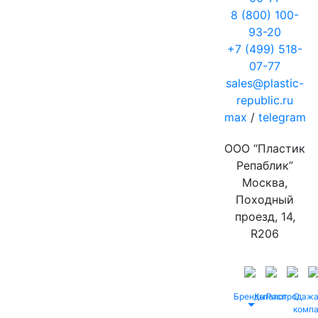
8 (800) 100-
93-20
+7 (499) 518-
07-77
sales@plastic-
republic.ru
max
/
telegram
ООО “Пластик
Репаблик”
Москва,
Походный
проезд, 14,
R206
Бренды
Каталог
Распродаж
О
комп