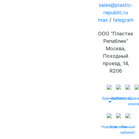
sales@plastic-
republic.ru
max
/
telegram
ООО “Пластик
Репаблик”
Москва,
Походный
проезд, 14,
R206
Бренды
Каталог
Распродаж
О
комп
Новости
Контакты
Личный
кабинет