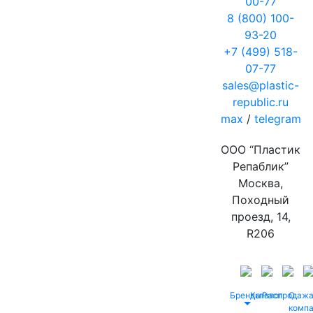
00-77
8 (800) 100-
93-20
+7 (499) 518-
07-77
sales@plastic-
republic.ru
max
/
telegram
ООО “Пластик
Репаблик”
Москва,
Походный
проезд, 14,
R206
Бренды
Каталог
Распродаж
О
комп