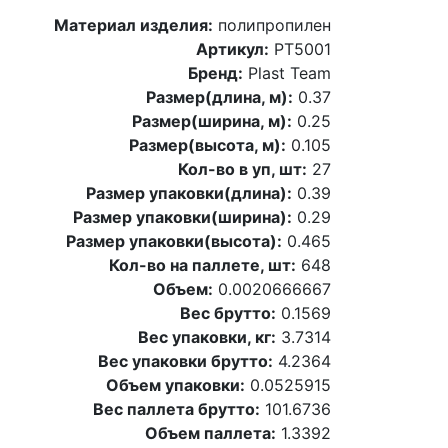
Материал изделия:
полипропилен
Артикул:
PT5001
Бренд:
Plast Team
Размер(длина, м):
0.37
Размер(ширина, м):
0.25
Размер(высота, м):
0.105
Кол-во в уп, шт:
27
Размер упаковки(длина):
0.39
Размер упаковки(ширина):
0.29
Размер упаковки(высота):
0.465
Кол-во на паллете, шт:
648
Объем:
0.0020666667
Вес брутто:
0.1569
Вес упаковки, кг:
3.7314
Вес упаковки брутто:
4.2364
Объем упаковки:
0.0525915
Вес паллета брутто:
101.6736
Объем паллета:
1.3392