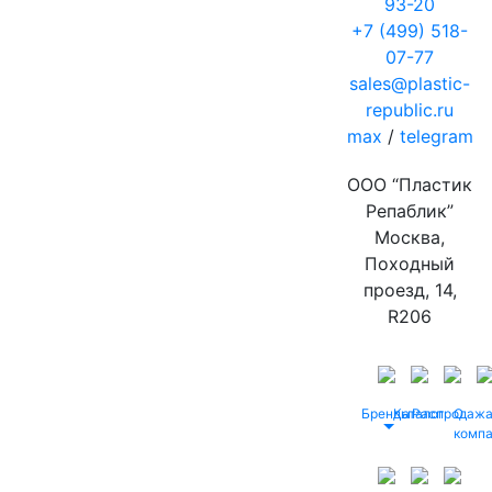
93-20
+7 (499) 518-
07-77
sales@plastic-
republic.ru
max
/
telegram
ООО “Пластик
Репаблик”
Москва,
Походный
проезд, 14,
R206
Бренды
Каталог
Распродаж
О
комп