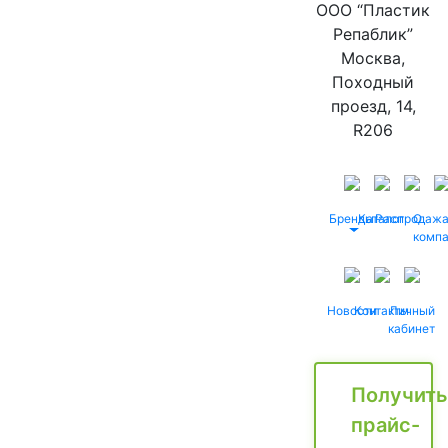
ООО “Пластик
Репаблик”
Москва,
Походный
проезд, 14,
R206
Бренды
Каталог
Распродаж
О
комп
Новости
Контакты
Личный
кабинет
Получить
прайс-