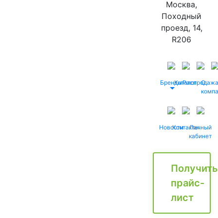
Москва,
Походный
проезд, 14,
R206
Бренды
Каталог
Распродаж
О
комп
Новости
Контакты
Личный
кабинет
Получить
прайс-
лист