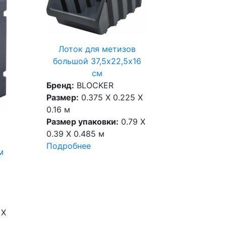
Лоток для метизов
большой 37,5х22,5х16
см
Бренд:
BLOCKER
Размер:
0.375 X 0.225 X
0.16 м
Размер упаковки:
0.79 X
0.39 X 0.485 м
Подробнее
м
 X