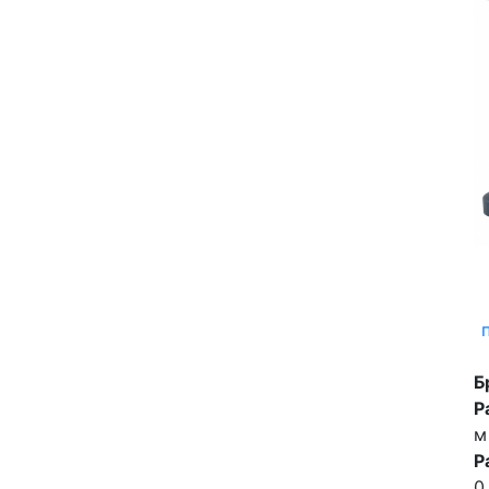
Б
Р
м
Р
0