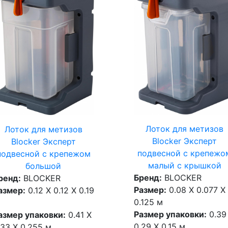
Лоток для метизов
Лоток для метизов
Blocker Эксперт
Blocker Эксперт
подвесной с крепежо
подвесной с крепежом
малый с крышкой
большой
Бренд:
BLOCKER
ренд:
BLOCKER
Размер:
0.08 X 0.077 X
азмер:
0.12 X 0.12 X 0.19
0.125 м
Размер упаковки:
0.39
азмер упаковки:
0.41 X
0.29 X 0.15 м
.33 X 0.255 м