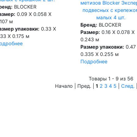
метизов Blocker Экспе
ренд:
BLOCKER
подвесных с крепежо
азмер:
0.09 X 0.058 X
малых 4 шт.
.107 м
Бренд:
BLOCKER
азмер упаковки:
0.33 X
Размер:
0.16 X 0.078 X
.33 X 0.175 м
0.243 м
одробнее
Размер упаковки:
0.47
0.335 X 0.255 м
Подробнее
Товары 1 - 9 из 56
Начало | Пред. |
1
2
3
4
5
|
След.