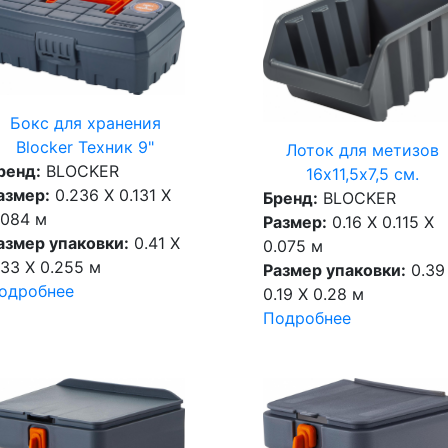
Бокс для хранения
Blocker Техник 9"
Лоток для метизов
ренд:
BLOCKER
16х11,5х7,5 см.
азмер:
0.236 X 0.131 X
Бренд:
BLOCKER
.084 м
Размер:
0.16 X 0.115 X
азмер упаковки:
0.41 X
0.075 м
.33 X 0.255 м
Размер упаковки:
0.39
одробнее
0.19 X 0.28 м
Подробнее