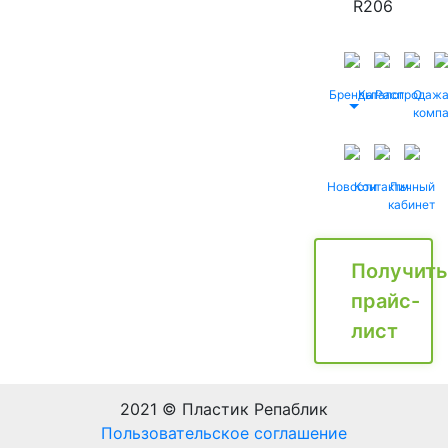
R206
Бренды
Каталог
Распродаж
О
комп
Новости
Контакты
Личный
кабинет
Получить
прайс-
лист
2021 © Пластик Репаблик
Пользовательское соглашение